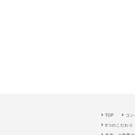
TOP
コン
5つのこだわり
単身・小世帯の